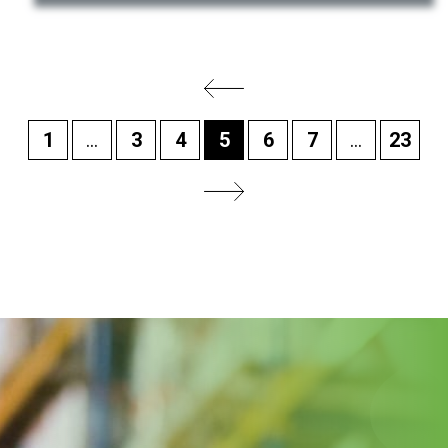
1
...
3
4
5
6
7
...
23