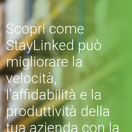
Scopri come
StayLinked può
migliorare la
velocità,
l'affidabilità e la
produttività della
tua azienda con la