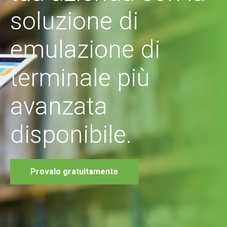
soluzione di
emulazione di
terminale più
avanzata
disponibile.
Provalo gratuitamente