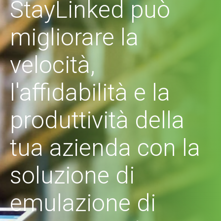
StayLinked può
migliorare la
velocità,
l'affidabilità e la
produttività della
tua azienda con la
soluzione di
emulazione di