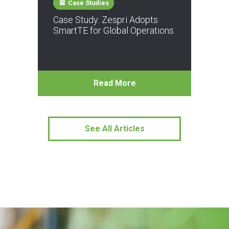
Case Studies
Case Study: Zespri Adopts
SmartTE for Global Operations
Read More
See All Articles