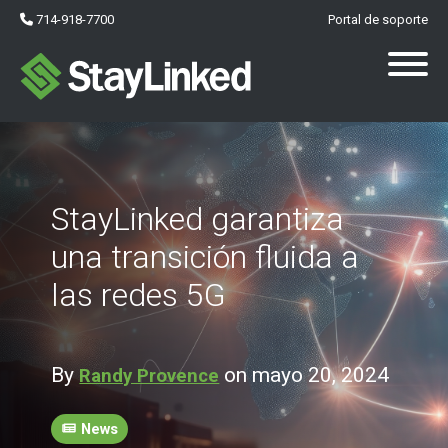
714-918-7700
Portal de soporte
StayLinked garantiza
una transición fluida a
las redes 5G
By
on mayo 20, 2024
Randy Provence
News