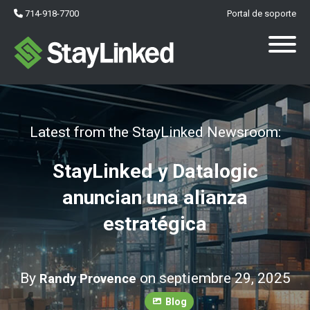
714-918-7700
Portal de soporte
Latest from the StayLinked Newsroom:
StayLinked y Datalogic
anuncian una alianza
estratégica
By
on septiembre 29, 2025
Randy Provence
Blog