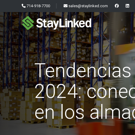
714-918-7700
sales@staylinked.com
Tendencias
2024: conec
en los alm