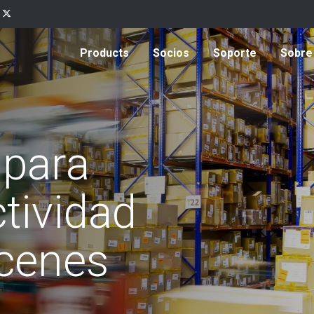
Products
Socios
Soporte
Sobre
 para
tividad
acenes