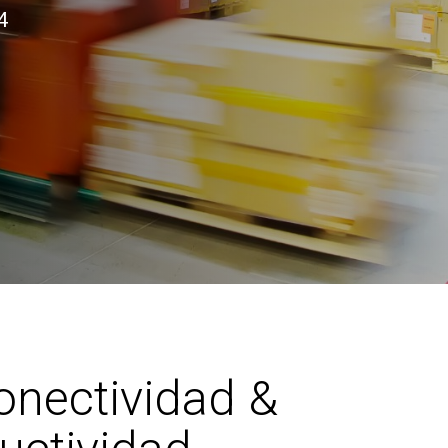
4
onectividad &