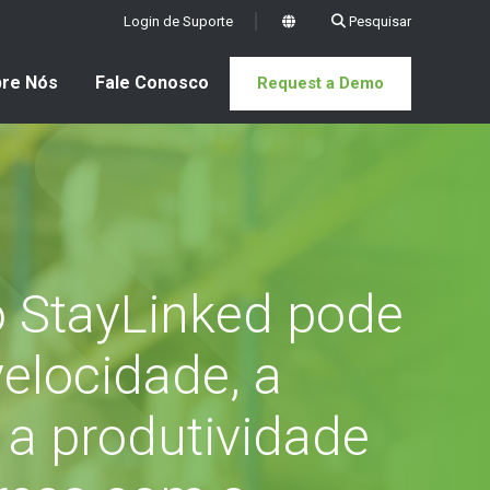
Login de Suporte
Pesquisar
x
re Nós
Fale Conosco
Request a Demo
 StayLinked pode
elocidade, a
e a produtividade