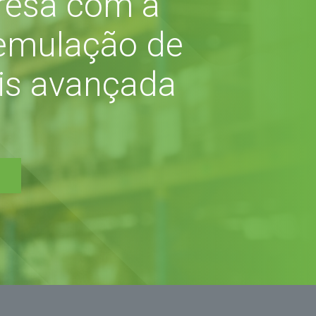
resa com a
 emulação de
is avançada