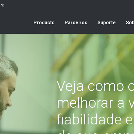
Products
Parceiros
Suporte
Sob
Veja como o
melhorar a v
fiabilidade 