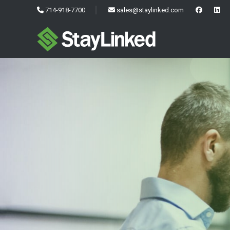
714-918-7700
sales@staylinked.com