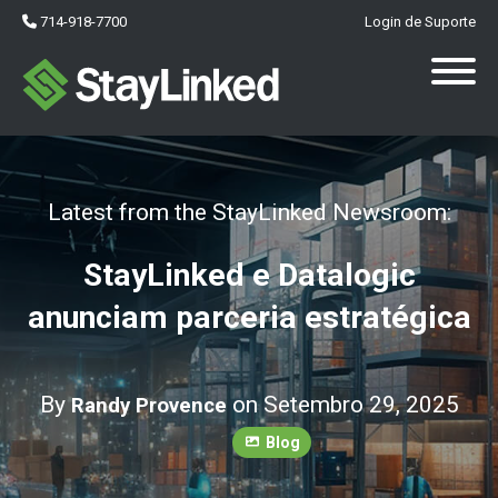
714-918-7700
Login de Suporte
Latest from the StayLinked Newsroom:
StayLinked e Datalogic
anunciam parceria estratégica
By
on Setembro 29, 2025
Randy Provence
Blog