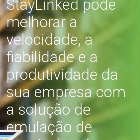
StayLinked pode
melhorar a
velocidade, a
fiabilidade e a
produtividade da
sua empresa com
a solução de
emulação de