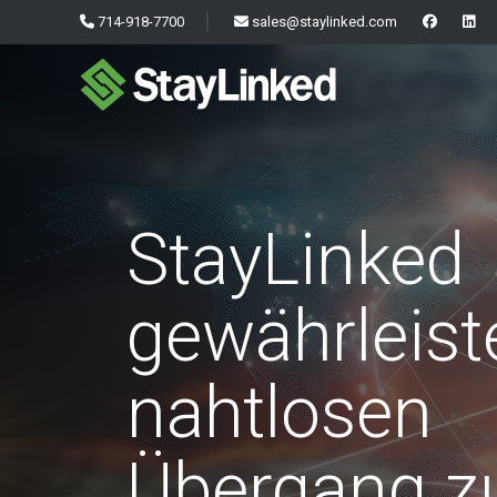
714-918-7700
sales@staylinked.com
StayLinked
gewährleist
nahtlosen
Übergang z