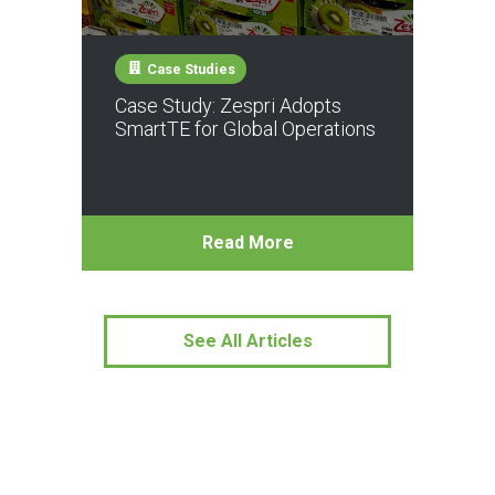
Case Studies
Case Study: Zespri Adopts
SmartTE for Global Operations
Read More
See All Articles