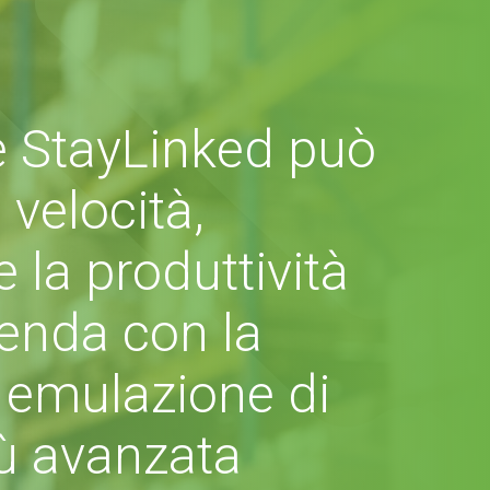
 StayLinked può
 velocità,
 e la produttività
ienda con la
 emulazione di
iù avanzata