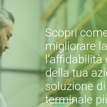
Scopri come
migliorare la
l'affidabilità
della tua az
soluzione di
terminale p