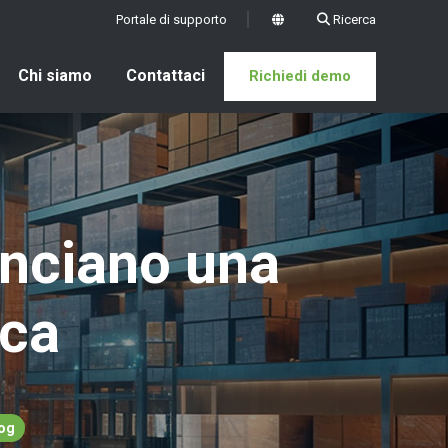
Portale di supporto
Ricerca
x
Chi siamo
Contattaci
Richiedi demo
unciano una
ica
og