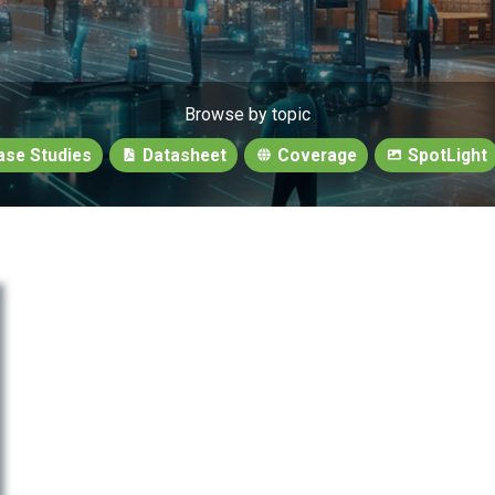
Browse by topic
se Studies
Datasheet
Coverage
SpotLight