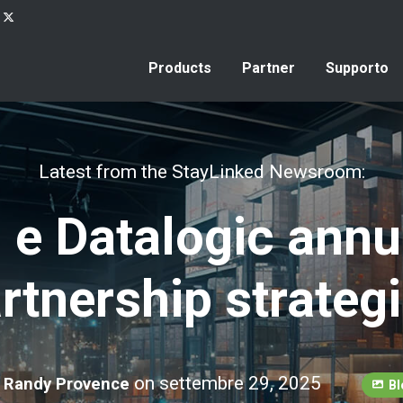
Products
Partner
Supporto
Latest from the StayLinked Newsroom:
 e Datalogic ann
rtnership strateg
y
on settembre 29, 2025
Randy Provence
Bl