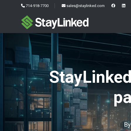
714-918-7700
sales@staylinked.com
StayLinked
pa
B