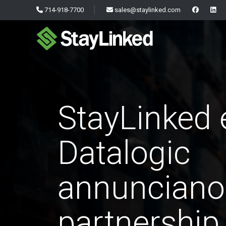
714-918-7700
sales@staylinked.com
StayLinked 
Datalogic
annunciano
partnership