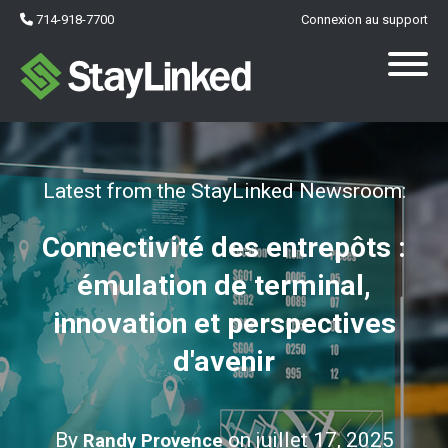
714-918-7700
Connexion au support
Latest from the StayLinked Newsroom:
Connectivité des entrepôts :
émulation de terminal,
innovation et perspectives
d'avenir
By
on juillet 17, 2025
Randy Provence