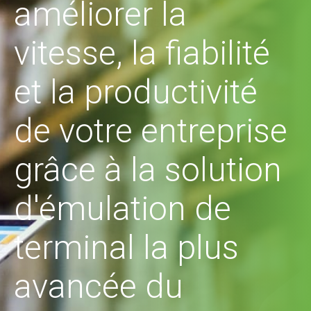
améliorer la
vitesse, la fiabilité
et la productivité
de votre entreprise
grâce à la solution
d'émulation de
terminal la plus
avancée du