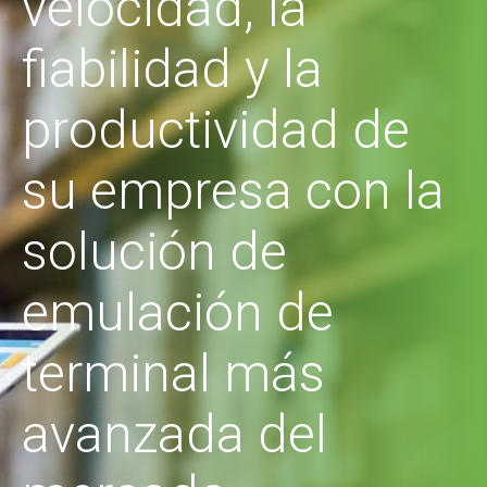
velocidad, la
fiabilidad y la
productividad de
su empresa con la
solución de
emulación de
terminal más
avanzada del